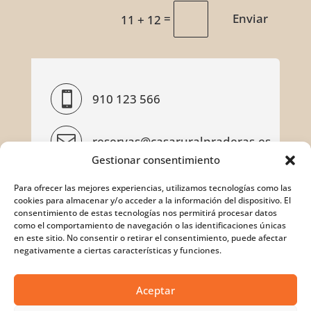
=
Enviar
11 + 12

910 123 566

reservas@casaruralpraderas.es
Gestionar consentimiento

Tr.ª de las Praderas, 8, 28696
Para ofrecer las mejores experiencias, utilizamos tecnologías como las
Pelayos de la Presa, Madrid
cookies para almacenar y/o acceder a la información del dispositivo. El
consentimiento de estas tecnologías nos permitirá procesar datos
como el comportamiento de navegación o las identificaciones únicas
en este sitio. No consentir o retirar el consentimiento, puede afectar
negativamente a ciertas características y funciones.
Copyright © 2026 Eventos Monasterio la Real.
Aceptar